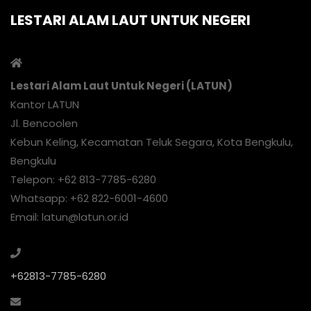
Email: latun@latun.or.id
+62813-7785-6280
lembagalatun@gmail.com
LATEST AGENDA
Profil LATUN