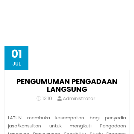
13:10
Administrator
LATUN membuka kesempatan bagi penyedia
jasa/konsultan untuk mengikuti Pengadaan
Langsung Penyusunan Feasibility Study Enggano
Solar Nexus: Infrastruktur Energi Surya Terintegrasi
untuk Cold Chain, Solar…
SELENGKAPNYA