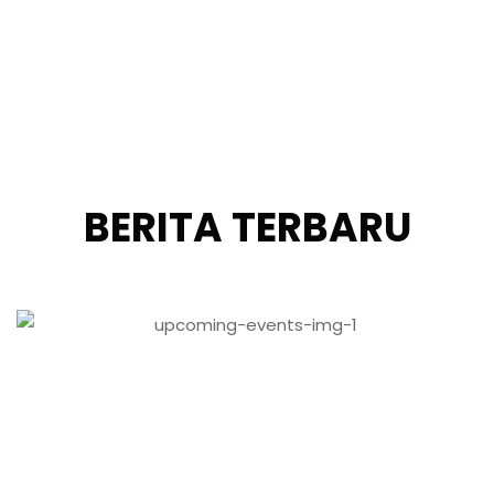
10
JUL
PENGUMUMAN PENUNDAAN FS
DAN DED
09:01
humas
Sehubungan dengan adanya proses administrasi