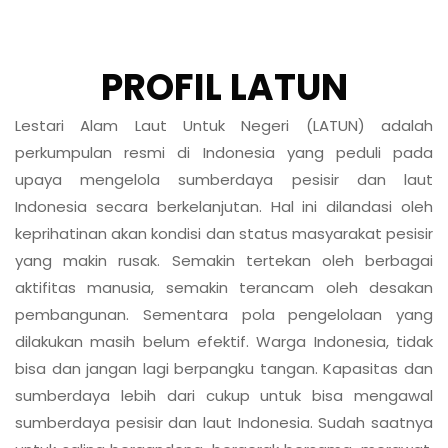
pembangunan. Sementara pola pengelolaan yang
dilakukan masih belum efektif. Warga Indonesia, tidak
bisa dan jangan lagi berpangku tangan. Kapasitas dan
sumberdaya lebih dari cukup untuk bisa mengawal
sumberdaya pesisir dan laut Indonesia. Sudah saatnya
untuk saling bergandeng, bergerak bersama, merawat,
mengelola dan mengawal Indonesia dengan semangat
merah putih dan gotong royong. Semangat berdaulat.
Menuju Poros Biodiversity dan Poros Pangan Dunia.
Dibutuhkan berbagai Inisiatif strategis yang bisa
mendorong dan mengharmoniskan berbagai aksi dan
gerakan di lapangan yang selama ini terserak dan
terpisah, menjadi kontribusi kolektif anak bangsa untuk
kelola pesisir dan laut Indonesia dengan lebih baik.
Lestari Alam Laut Untuk Negeri (LATUN), mencoba
menjadi jembatan. Kita tentu bisa.