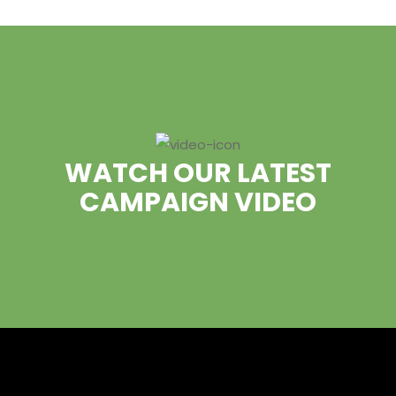
LESTARI ALAM LAUT UNTUK NEGERI
Lestari Alam Laut Untuk Negeri (LATUN)
Kantor LATUN
Jl. Bencoolen
Kebun Keling, Kecamatan Teluk Segara, Kota Bengkulu,
Bengkulu
Telepon: +62 813-7785-6280
Whatsapp: +62 822-6001-4600