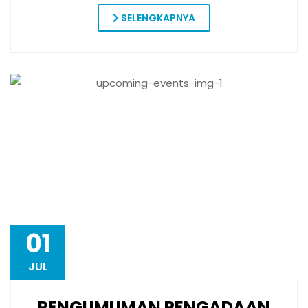
01
JUL
PENGUMUMAN PENGADAAN
DETAIL ENGINEERING DESIGN
(DED)
15:06
Administrator
Lestari Alam Laut untuk Negeri (LATUN) membuka
kesempatan bagi penyedia jasa konsultansi untuk
mengikuti Pengadaan Langsung Penyusunan Detail
Engineering Design (DED) Infrastruktur Terpadu
Enggano Solar…
SELENGKAPNYA