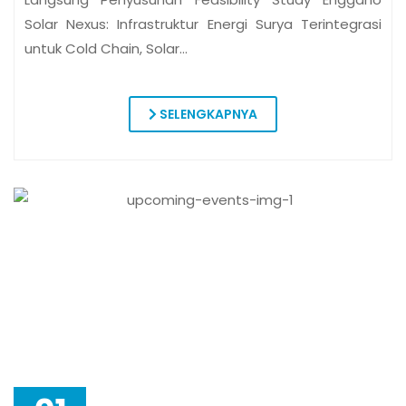
01
JUL
RAPAT KOORDINASI
10:00
Administrator
Rapat koordinasi program LCDI-ITF Enggano Solar
Nexus bersama kepala Bapperida Provinsi Bengkulu
dan perwakilan OPML di Bengkulu